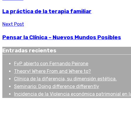
La práctica de la terapia familiar
Next Post
Pensar la Clínica – Nuevos Mundos Posibles
Entradas recientes
FyP abierto con Fernando Peirone
Theory! Where From and Where to?
Clínica de la diferencia, su dimensión estética.
Seminario: Doing difference differently
Incidencia de la Violencia económica patrimonial en la