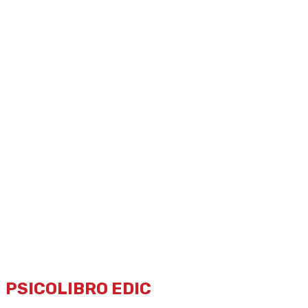
Más allá de pact
Home
|
Libros
|
Más allá de pactos y traiciones
PSICOLIBRO EDIC