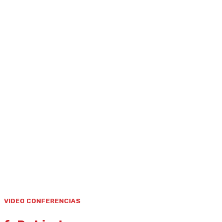
FyP Abierto
Home
|
Extensión
|
FyP Abierto
VIDEO CONFERENCIAS