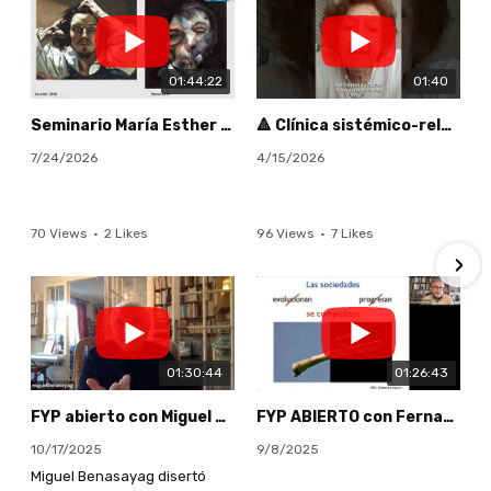
01:44:22
01:40
Seminario María Esther Cavagnis. Arte y Clínica (17/09/20)
🔺 Clínica sistémico-relacional de parejas - Coordina Mirna Marcoff #psicologia #terapiadeparejas
7/24/2026
4/15/2026
70 Views
•
2 Likes
96 Views
•
7 Likes
•
0 Comments
•
0 Comments
01:30:44
01:26:43
FYP abierto con Miguel Benasayag 16/10: "Clínica del malestar"
FYP ABIERTO con Fernando Peirone. Presenta su libro "El fin de la escritura" 14/08
10/17/2025
9/8/2025
Miguel Benasayag disertó