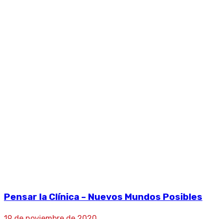
Libros
Home
|
Publicaciones
|
Libros
Pensar la Clínica – Nuevos Mundos Posibles
19 de noviembre de 2020