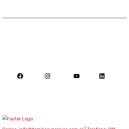
Eventos
Formación
Asistencia Psicológica
Seminarios
Grupos de Supervisión
Testimonios ex alumnos
Nuestras Redes
Facebook
Instagram
YouTube
LinkedIn