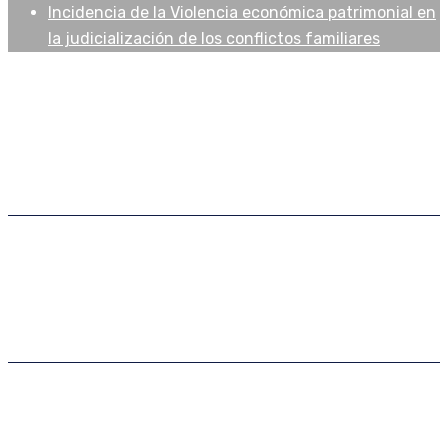
Incidencia de la Violencia económica patrimonial en
la judicialización de los conflictos familiares
Publicaciones
Artículos
Biblioteca Virtual
Libros
Extensión
Pasantías
Relaciones institucionales