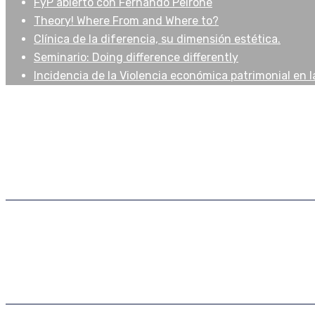
FyP abierto con Fernando Peirone
Theory! Where From and Where to?
Clínica de la diferencia, su dimensión estética.
Seminario: Doing difference differently
Incidencia de la Violencia económica patrimonial en la
Publicaciones
Artículos
Biblioteca Virtual
Libros
Extensión