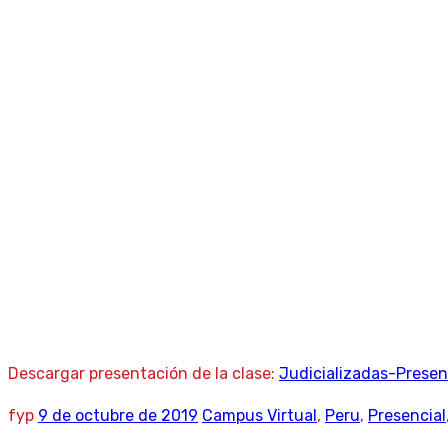
Clase 05/10 – F
Home
|
Campus Virtual
|
Clase 05/10 – Familias Jud
Descargar presentación de la clase:
Judicializadas-Prese
fyp
9 de octubre de 2019
Campus Virtual
,
Peru
,
Presencial