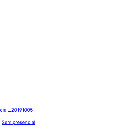
amilias Judicial
icializadas
ncial_20191005
,
Semipresencial